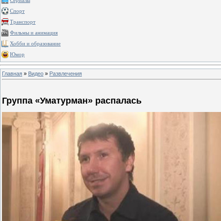
Сериалы
Спорт
Транспорт
Фильмы и анимация
Хобби и образование
Юмор
Главная
»
Видео
»
Развлечения
Группа «Уматурман» распалась