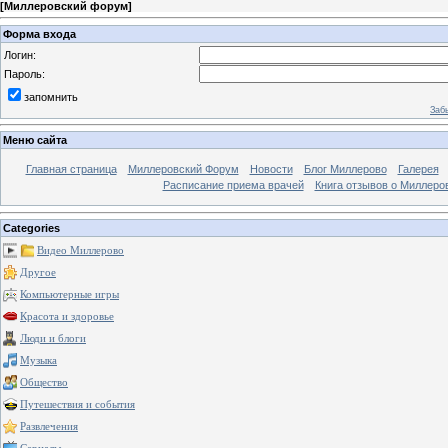
[
Миллеровский форум
]
Форма входа
Логин:
Пароль:
запомнить
Заб
Меню сайта
Главная страница
Миллеровский Форум
Новости
Блог Миллерово
Галерея
Расписание приема врачей
Книга отзывов о Миллеро
Categories
Видео Миллерово
Другое
Компьютерные игры
Красота и здоровье
Люди и блоги
Музыка
Общество
Путешествия и события
Развлечения