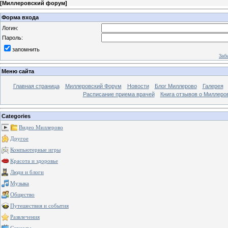
[
Миллеровский форум
]
Форма входа
Логин:
Пароль:
запомнить
Заб
Меню сайта
Главная страница
Миллеровский Форум
Новости
Блог Миллерово
Галерея
Расписание приема врачей
Книга отзывов о Миллеро
Categories
Видео Миллерово
Другое
Компьютерные игры
Красота и здоровье
Люди и блоги
Музыка
Общество
Путешествия и события
Развлечения