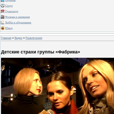
Сериалы
Спорт
Транспорт
Фильмы и анимация
Хобби и образование
Юмор
Главная
»
Видео
»
Развлечения
Детские страхи группы «Фабрика»