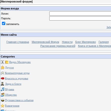
[
Миллеровский форум
]
Форма входа
Логин:
Пароль:
запомнить
Заб
Меню сайта
Главная страница
Миллеровский Форум
Новости
Блог Миллерово
Галерея
Расписание приема врачей
Книга отзывов о Миллеро
Categories
Видео Миллерово
Другое
Компьютерные игры
Красота и здоровье
Люди и блоги
Музыка
Общество
Путешествия и события
Развлечения