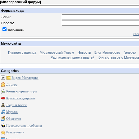
[
Миллеровский форум
]
Форма входа
Логин:
Пароль:
запомнить
Заб
Меню сайта
Главная страница
Миллеровский Форум
Новости
Блог Миллерово
Галерея
Расписание приема врачей
Книга отзывов о Миллеро
Categories
Видео Миллерово
Другое
Компьютерные игры
Красота и здоровье
Люди и блоги
Музыка
Общество
Путешествия и события
Развлечения