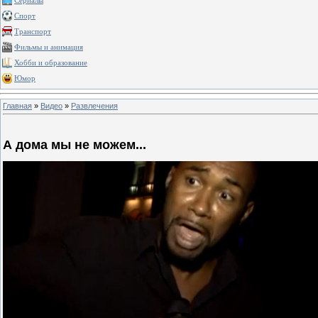
Сериалы
Спорт
Транспорт
Фильмы и анимация
Хобби и образование
Юмор
Главная
»
Видео
»
Развлечения
А дома мы не можем...