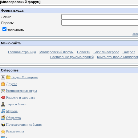
[
Миллеровский форум
]
Форма входа
Логин:
Пароль:
запомнить
Заб
Меню сайта
Главная страница
Миллеровский Форум
Новости
Блог Миллерово
Галерея
Расписание приема врачей
Книга отзывов о Миллеро
Categories
Видео Миллерово
Другое
Компьютерные игры
Красота и здоровье
Люди и блоги
Музыка
Общество
Путешествия и события
Развлечения