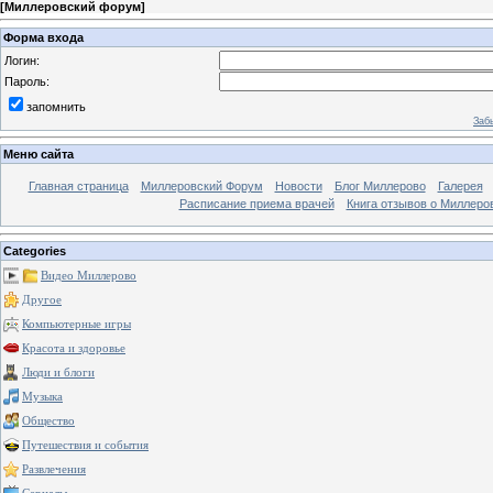
[
Миллеровский форум
]
Форма входа
Логин:
Пароль:
запомнить
Заб
Меню сайта
Главная страница
Миллеровский Форум
Новости
Блог Миллерово
Галерея
Расписание приема врачей
Книга отзывов о Миллеро
Categories
Видео Миллерово
Другое
Компьютерные игры
Красота и здоровье
Люди и блоги
Музыка
Общество
Путешествия и события
Развлечения