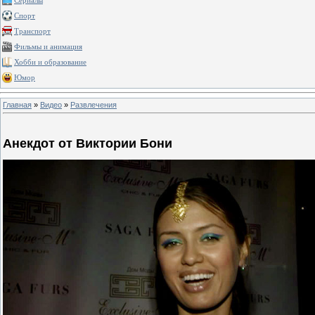
Сериалы
Спорт
Транспорт
Фильмы и анимация
Хобби и образование
Юмор
Главная
»
Видео
»
Развлечения
Анекдот от Виктории Бони