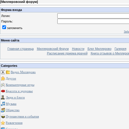
[
Миллеровский форум
]
Форма входа
Логин:
Пароль:
запомнить
Заб
Меню сайта
Главная страница
Миллеровский Форум
Новости
Блог Миллерово
Галерея
Расписание приема врачей
Книга отзывов о Миллеро
Categories
Видео Миллерово
Другое
Компьютерные игры
Красота и здоровье
Люди и блоги
Музыка
Общество
Путешествия и события
Развлечения