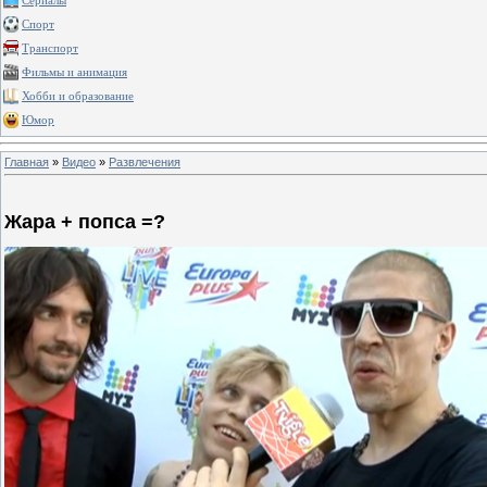
Сериалы
Спорт
Транспорт
Фильмы и анимация
Хобби и образование
Юмор
Главная
»
Видео
»
Развлечения
Жара + попса =?