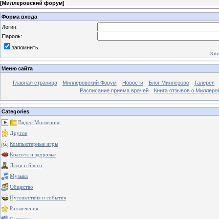
[
Миллеровский форум
]
Форма входа
Логин:
Пароль:
запомнить
Заб
Меню сайта
Главная страница
Миллеровский Форум
Новости
Блог Миллерово
Галерея
Расписание приема врачей
Книга отзывов о Миллеро
Categories
Видео Миллерово
Другое
Компьютерные игры
Красота и здоровье
Люди и блоги
Музыка
Общество
Путешествия и события
Развлечения