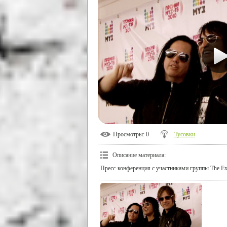
Просмотры
: 0
Тусовки
Описание материала
:
Пресс-конференция с участниками группы The E