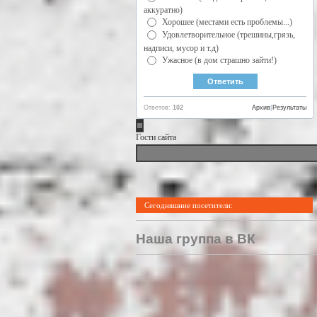
аккуратно)
Хорошее (местами есть проблемы...)
Удовлетворительное (трешины,грязь,
надписи, мусор и т.д)
Ужасное (в дом страшно зайти!)
Ответов:
102
Архив
|
Результаты
Гости сайта
Сегодняшние посетители:
Наша группа в ВК