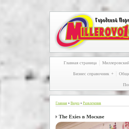
Главная страница
Миллеровски
Бизнес справочник
Обще
По
Главная
»
Видео
»
Развлечения
The Exies в Москве