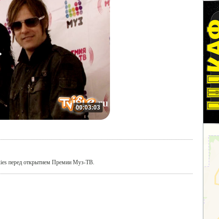
00:03:03
xies перед открытием Премии Муз-ТВ.