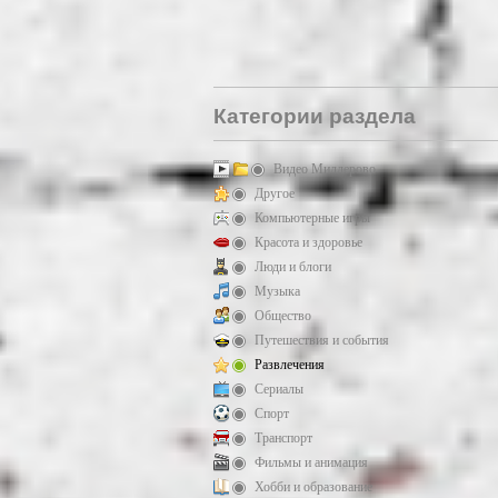
Категории раздела
Видео Миллерово
Другое
Компьютерные игры
Красота и здоровье
Люди и блоги
Музыка
Общество
Путешествия и события
Развлечения
Сериалы
Спорт
Транспорт
Фильмы и анимация
Хобби и образование