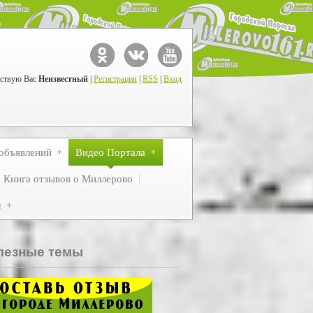
ствую Вас
Неизвестный
|
Регистрация
|
RSS
|
Вход
объявлений
Видео Портала
Книга отзывов о Миллерово
м
лезные темы