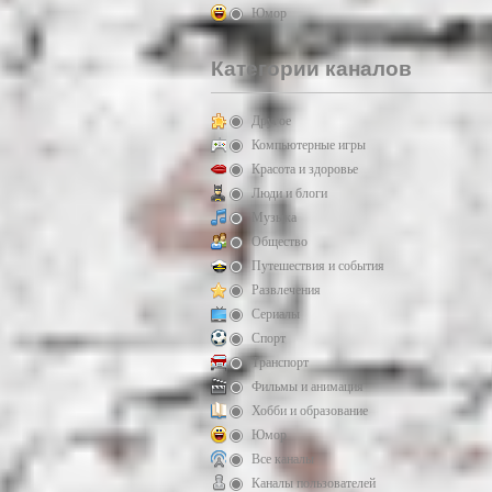
Юмор
Категории каналов
Другое
Компьютерные игры
Красота и здоровье
Люди и блоги
Музыка
Общество
Путешествия и события
Развлечения
Сериалы
Спорт
Транспорт
Фильмы и анимация
Хобби и образование
Юмор
Все каналы
Каналы пользователей