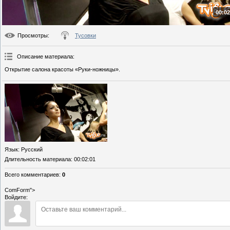
00:02
Просмотры
:
Тусовки
Описание материала
:
Открытие салона красоты «Руки-ножницы».
Язык
: Русский
Длительность материала
: 00:02:01
Всего комментариев
:
0
ComForm">
Войдите: