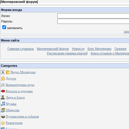
[
Миллеровский форум
]
Форма входа
Логин:
Пароль:
запомнить
Заб
Меню сайта
Главная страница
Миллеровский Форум
Новости
Блог Миллерово
Галерея
Расписание приема врачей
Книга отзывов о Миллеро
Categories
Видео Миллерово
Другое
Компьютерные игры
Красота и здоровье
Люди и блоги
Музыка
Общество
Путешествия и события
Развлечения