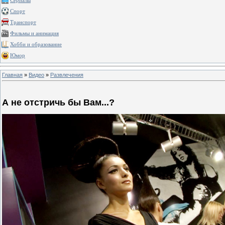
Сериалы
Спорт
Транспорт
Фильмы и анимация
Хобби и образование
Юмор
Главная
»
Видео
»
Развлечения
А не отстричь бы Вам...?