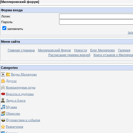
[
Миллеровский форум
]
Форма входа
Логин:
Пароль:
запомнить
Заб
Меню сайта
Главная страница
Миллеровский Форум
Новости
Блог Миллерово
Галерея
Расписание приема врачей
Книга отзывов о Миллеро
Categories
Видео Миллерово
Другое
Компьютерные игры
Красота и здоровье
Люди и блоги
Музыка
Общество
Путешествия и события
Развлечения