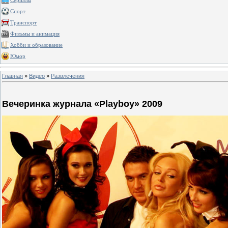
Сериалы
Спорт
Транспорт
Фильмы и анимация
Хобби и образование
Юмор
Главная
»
Видео
»
Развлечения
Вечеринка журнала «Playboy» 2009