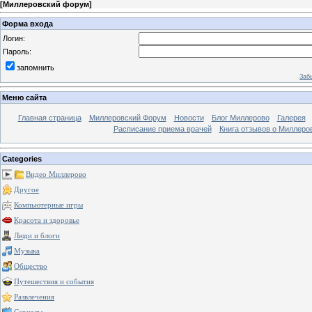
[
Миллеровский форум
]
Форма входа
Логин:
Пароль:
запомнить
Заб
Меню сайта
Главная страница
Миллеровский Форум
Новости
Блог Миллерово
Галерея
Расписание приема врачей
Книга отзывов о Миллеро
Categories
Видео Миллерово
Другое
Компьютерные игры
Красота и здоровье
Люди и блоги
Музыка
Общество
Путешествия и события
Развлечения