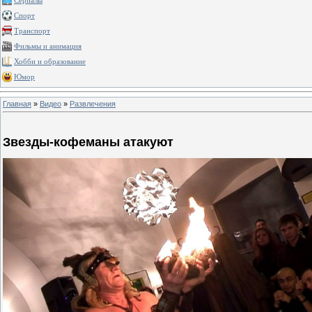
Сериалы
Спорт
Транспорт
Фильмы и анимация
Хобби и образование
Юмор
Главная
»
Видео
»
Развлечения
Звезды-кофеманы атакуют