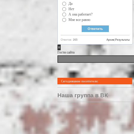
Да
Нет
А она работает?
Мне все равно
Ответов:
265
Архив
|
Результаты
Гости сайта
Сегодняшние посетители:
Наша группа в ВК