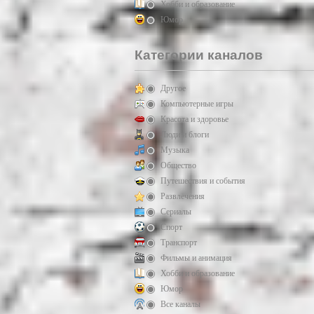
Хобби и образование
Юмор
Категории каналов
Другое
Компьютерные игры
Красота и здоровье
Люди и блоги
Музыка
Общество
Путешествия и события
Развлечения
Сериалы
Спорт
Транспорт
Фильмы и анимация
Хобби и образование
Юмор
Все каналы