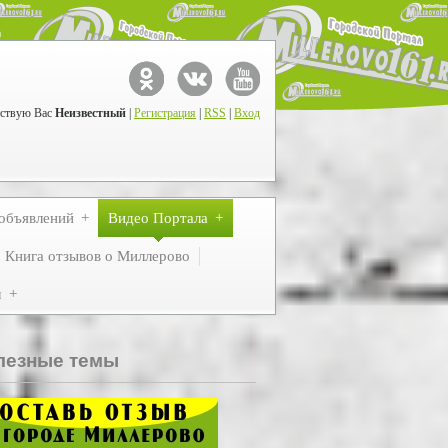
ствую Вас
Неизвестный
|
Регистрация
|
RSS
|
Вход
объявлений
Видео Портала
Книга отзывов о Миллерово
м
лезные темы