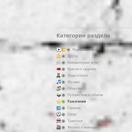
Категории раздела
Видео Миллерово
Другое
Компьютерные игры
Красота и здоровье
Люди и блоги
Музыка
Общество
Путешествия и события
Развлечения
Сериалы
Спорт
Транспорт
Фильмы и анимация