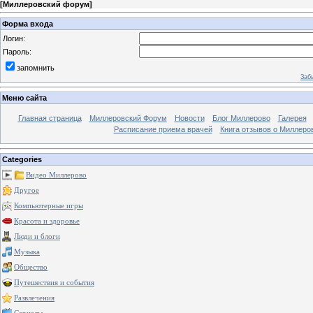
[
Миллеровский форум
]
Форма входа
Логин:
Пароль:
запомнить
Заб
Меню сайта
Главная страница
Миллеровский Форум
Новости
Блог Миллерово
Галерея
Расписание приема врачей
Книга отзывов о Миллеро
Categories
Видео Миллерово
Другое
Компьютерные игры
Красота и здоровье
Люди и блоги
Музыка
Общество
Путешествия и события
Развлечения