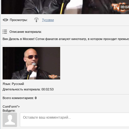
00:02
Просмотры
:
Тусовки
Описание материала
:
Вин Дизель в Москве! Сотни фанатов атакуют кинотеатр, в котором проходит премь
Язык
: Русский
Длительность материала
: 00:02:53
Всего комментариев
:
0
ComForm">
Войдите: