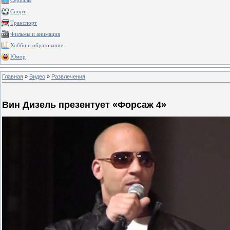
Сериалы
Спорт
Транспорт
Фильмы и анимация
Хобби и образование
Юмор
Главная
»
Видео
»
Развлечения
Вин Дизель презентует «Форсаж 4»