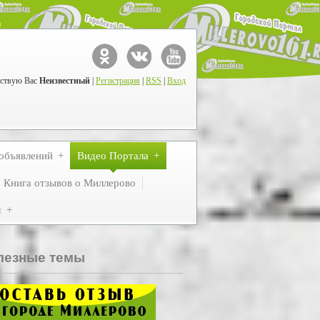
ствую Вас
Неизвестный
|
Регистрация
|
RSS
|
Вход
объявлений
Видео Портала
Книга отзывов о Миллерово
м
лезные темы