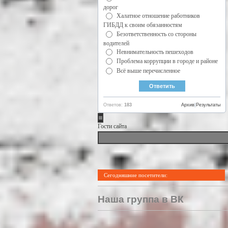
дорог
Халатное отношение работников
ГИБДД к своим обязанностям
Безответственность со стороны
водителей
Невнимательность пешеходов
Проблема коррупции в городе и районе
Всё выше перечисленное
Ответов:
183
Архив
|
Результаты
Гости сайта
Сегодняшние посетители:
Наша группа в ВК