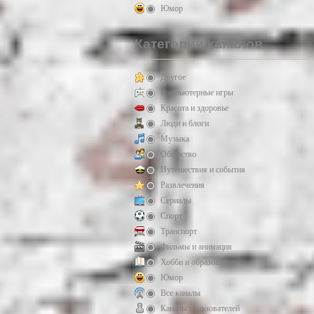
Юмор
Категории каналов
Другое
Компьютерные игры
Красота и здоровье
Люди и блоги
Музыка
Общество
Путешествия и события
Развлечения
Сериалы
Спорт
Транспорт
Фильмы и анимация
Хобби и образование
Юмор
Все каналы
Каналы пользователей