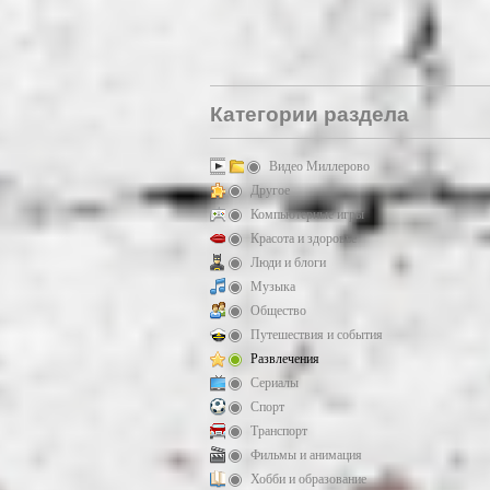
Категории раздела
Видео Миллерово
Другое
Компьютерные игры
Красота и здоровье
Люди и блоги
Музыка
Общество
Путешествия и события
Развлечения
Сериалы
Спорт
Транспорт
Фильмы и анимация
Хобби и образование