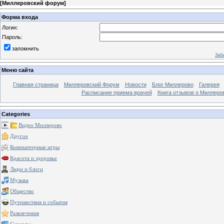
[
Миллеровский форум
]
Форма входа
Логин:
Пароль:
запомнить
Заб
Меню сайта
Главная страница
Миллеровский Форум
Новости
Блог Миллерово
Галерея
Расписание приема врачей
Книга отзывов о Миллеро
Categories
Видео Миллерово
Другое
Компьютерные игры
Красота и здоровье
Люди и блоги
Музыка
Общество
Путешествия и события
Развлечения