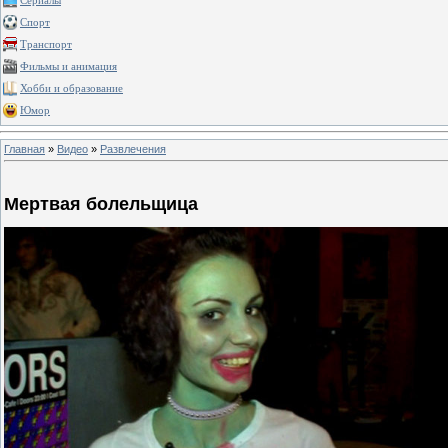
Сериалы
Спорт
Транспорт
Фильмы и анимация
Хобби и образование
Юмор
Главная
»
Видео
»
Развлечения
Мертвая болельщица