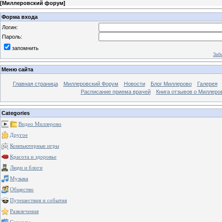
[
Миллеровский форум
]
Форма входа
Логин:
Пароль:
запомнить
Заб
Меню сайта
Главная страница
Миллеровский Форум
Новости
Блог Миллерово
Галерея
Расписание приема врачей
Книга отзывов о Миллеро
Categories
Видео Миллерово
Другое
Компьютерные игры
Красота и здоровье
Люди и блоги
Музыка
Общество
Путешествия и события
Развлечения