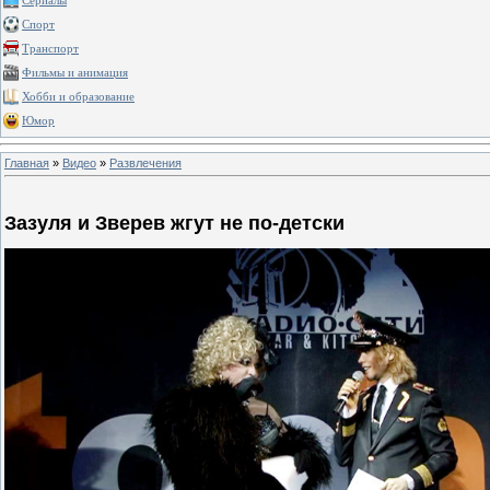
Сериалы
Спорт
Транспорт
Фильмы и анимация
Хобби и образование
Юмор
Главная
»
Видео
»
Развлечения
Зазуля и Зверев жгут не по-детски