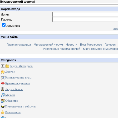
[
Миллеровский форум
]
Форма входа
Логин:
Пароль:
запомнить
Заб
Меню сайта
Главная страница
Миллеровский Форум
Новости
Блог Миллерово
Галерея
Расписание приема врачей
Книга отзывов о Миллеро
Categories
Видео Миллерово
Другое
Компьютерные игры
Красота и здоровье
Люди и блоги
Музыка
Общество
Путешествия и события
Развлечения