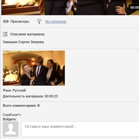
00:00
Просмотры
:
No comments
Описание материала
:
Замашки Сергея Зверева.
Язык
: Русский
Длительность материала
: 00:00:23
Всего комментариев
:
0
ComForm">
Войдите: