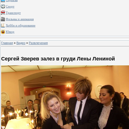
Сериалы
Спорт
Транспорт
Фильмы и анимация
Хобби и образование
Юмор
Главная
»
Видео
»
Развлечения
Сергей Зверев залез в груди Лены Лениной