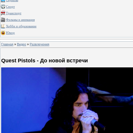
Сериалы
Спорт
Транспорт
Фильмы и анимация
Хобби и образование
Юмор
Главная
»
Видео
»
Развлечения
Quest Pistols - До новой встречи