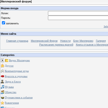
[
Миллеровский форум
]
Форма входа
Логин:
Пароль:
запомнить
Заб
Меню сайта
Главная страница
Миллеровский Форум
Новости
Блог Миллерово
Галерея
Расписание приема врачей
Книга отзывов о Миллеро
Categories
Видео Миллерово
Другое
Компьютерные игры
Красота и здоровье
Люди и блоги
Музыка
Общество
Путешествия и события
Развлечения