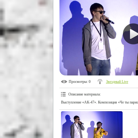
Просмотры
: 0
Звездный Live
Описание материала
:
Выступление «АК-47». Композиция «Че ты пари