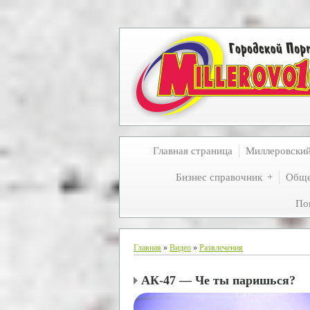
Главная страница
Миллеровски
Бизнес справочник
Обще
По
Главная
»
Видео
»
Развлечения
АК-47 — Че ты паришься?