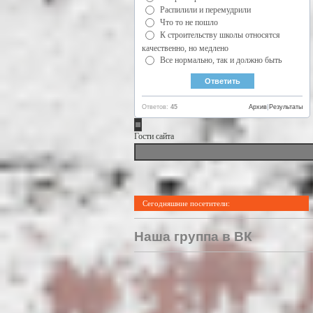
Распилили и перемудрили
Что то не пошло
К строительству школы относятся
качественно, но медлено
Все нормально, так и должно быть
Ответов:
45
Архив
|
Результаты
Гости сайта
Сегодняшние посетители:
Наша группа в ВК