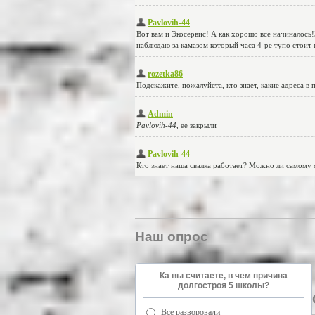
Наш опрос
Ка вы считаете, в чем причина
долгостроя 5 школы?
Все разворовали