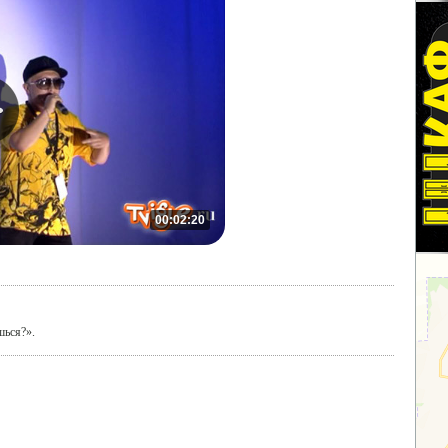
00:02:20
шься?».