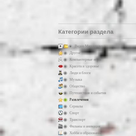
Категории раздела
Видео Миллерово
Другое
Компьютерные игры
Красота и здоровье
Люди и блоги
Музыка
Общество
Путешествия и события
Развлечения
Сериалы
Спорт
Транспорт
Фильмы и анимация
Хобби и образование