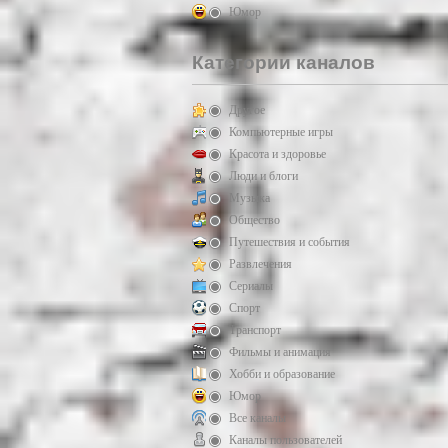
Юмор
Категории каналов
Другое
Компьютерные игры
Красота и здоровье
Люди и блоги
Музыка
Общество
Путешествия и события
Развлечения
Сериалы
Спорт
Транспорт
Фильмы и анимация
Хобби и образование
Юмор
Все каналы
Каналы пользователей