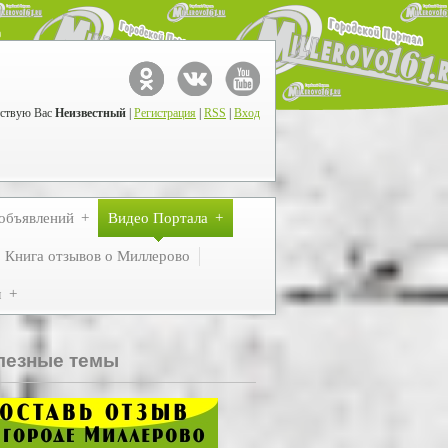
ствую Вас
Неизвестный
|
Регистрация
|
RSS
|
Вход
объявлений
Видео Портала
Книга отзывов о Миллерово
м
лезные темы