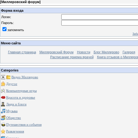
[
Миллеровский форум
]
Форма входа
Логин:
Пароль:
запомнить
Заб
Меню сайта
Главная страница
Миллеровский Форум
Новости
Блог Миллерово
Галерея
Расписание приема врачей
Книга отзывов о Миллеро
Categories
Видео Миллерово
Другое
Компьютерные игры
Красота и здоровье
Люди и блоги
Музыка
Общество
Путешествия и события
Развлечения