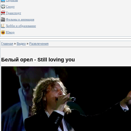
Сериалы
Спорт
Транспорт
Фильмы и анимация
Хобби и образование
Юмор
Главная
»
Видео
»
Развлечения
Белый орел - Still loving you