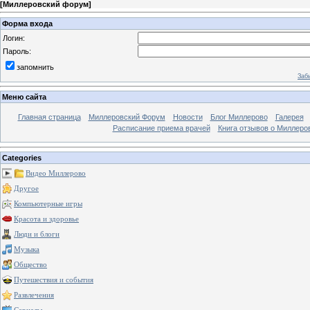
[
Миллеровский форум
]
Форма входа
Логин:
Пароль:
запомнить
Заб
Меню сайта
Главная страница
Миллеровский Форум
Новости
Блог Миллерово
Галерея
Расписание приема врачей
Книга отзывов о Миллеро
Categories
Видео Миллерово
Другое
Компьютерные игры
Красота и здоровье
Люди и блоги
Музыка
Общество
Путешествия и события
Развлечения