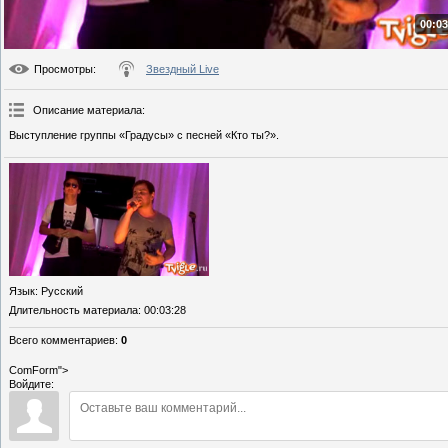
00:03
Просмотры
:
Звездный Live
Описание материала
:
Выступление группы «Градусы» с песней «Кто ты?».
Язык
: Русский
Длительность материала
: 00:03:28
Всего комментариев
:
0
ComForm">
Войдите: