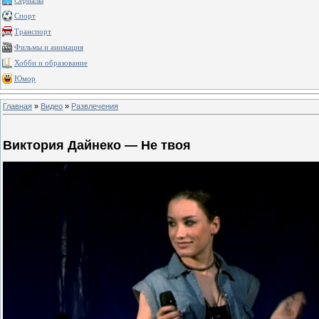
Сериалы
Спорт
Транспорт
Фильмы и анимация
Хобби и образование
Юмор
Главная
»
Видео
»
Развлечения
Виктория Дайнеко — Не твоя