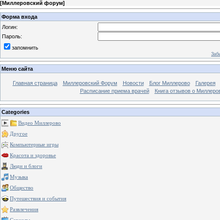
[
Миллеровский форум
]
Форма входа
Логин:
Пароль:
запомнить
Заб
Меню сайта
Главная страница
Миллеровский Форум
Новости
Блог Миллерово
Галерея
Расписание приема врачей
Книга отзывов о Миллеро
Categories
Видео Миллерово
Другое
Компьютерные игры
Красота и здоровье
Люди и блоги
Музыка
Общество
Путешествия и события
Развлечения