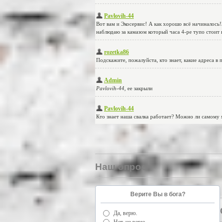
Наш опрос
Верите Вы в бога?
Да, верю.
Нет, не верю.