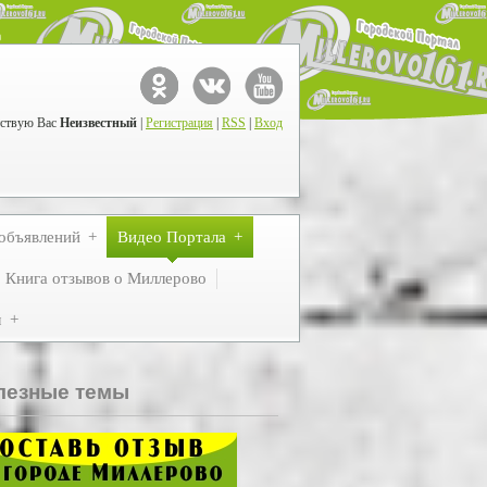
ствую Вас
Неизвестный
|
Регистрация
|
RSS
|
Вход
объявлений
Видео Портала
Книга отзывов о Миллерово
м
лезные темы