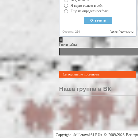
Я верю только в себя
Еще не определился/лась.
Ответов:
224
Архив
|
Результаты
Гости сайта
Сегодняшние посетители:
Наша группа в ВК
Copyright «Millerovo161.RU» © 2009-2026 Все пр