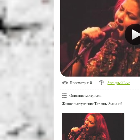
Просмотры
: 0
Звездный Live
Описание материала
:
Живое выступление Татьяны Зыкиной.