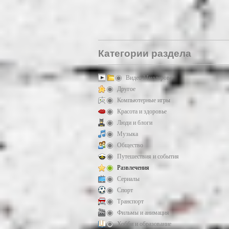
Категории раздела
Видео Миллерово
Другое
Компьютерные игры
Красота и здоровье
Люди и блоги
Музыка
Общество
Путешествия и события
Развлечения
Сериалы
Спорт
Транспорт
Фильмы и анимация
Хобби и образование