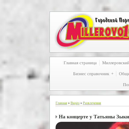
Главная страница
Миллеровски
Бизнес справочник
Обще
По
Главная
»
Видео
»
Развлечения
На концерте у Татьяны Зык