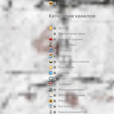
Юмор
Категории каналов
Другое
Компьютерные игры
Красота и здоровье
Люди и блоги
Музыка
Общество
Путешествия и события
Развлечения
Сериалы
Спорт
Транспорт
Фильмы и анимация
Хобби и образование
Юмор
Все каналы
Каналы пользователей