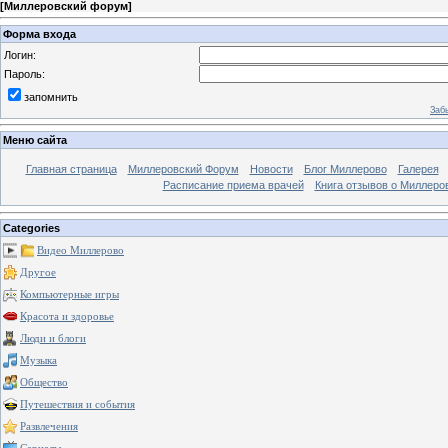
[
Миллеровский форум
]
Форма входа
Логин:
Пароль:
запомнить
Заб
Меню сайта
Главная страница
Миллеровский Форум
Новости
Блог Миллерово
Галерея
Расписание приема врачей
Книга отзывов о Миллеро
Categories
Видео Миллерово
Другое
Компьютерные игры
Красота и здоровье
Люди и блоги
Музыка
Общество
Путешествия и события
Развлечения