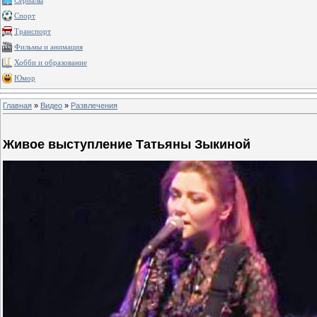
Сериалы
Спорт
Транспорт
Фильмы и анимация
Хобби и образование
Юмор
Главная
»
Видео
»
Развлечения
Живое выступление Татьяны Зыкиной