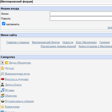
[
Миллеровский форум
]
Форма входа
Логин:
Пароль:
запомнить
Заб
Меню сайта
Главная страница
Миллеровский Форум
Новости
Блог Миллерово
Галерея
Расписание приема врачей
Книга отзывов о Миллеро
Categories
Видео Миллерово
Другое
Компьютерные игры
Красота и здоровье
Люди и блоги
Музыка
Общество
Путешествия и события
Развлечения