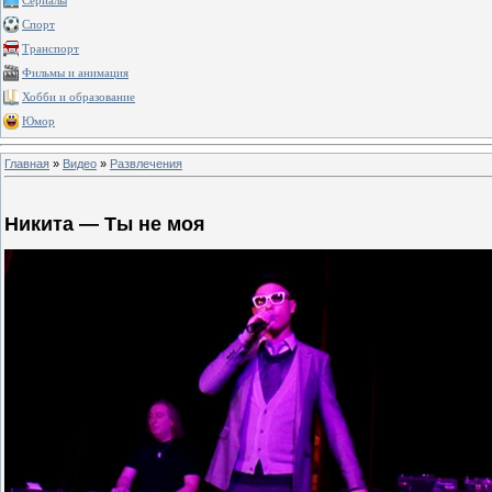
Сериалы
Спорт
Транспорт
Фильмы и анимация
Хобби и образование
Юмор
Главная
»
Видео
»
Развлечения
Никита — Ты не моя