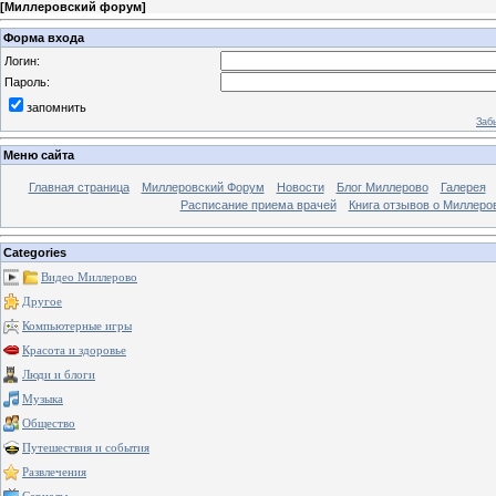
[
Миллеровский форум
]
Форма входа
Логин:
Пароль:
запомнить
Заб
Меню сайта
Главная страница
Миллеровский Форум
Новости
Блог Миллерово
Галерея
Расписание приема врачей
Книга отзывов о Миллеро
Categories
Видео Миллерово
Другое
Компьютерные игры
Красота и здоровье
Люди и блоги
Музыка
Общество
Путешествия и события
Развлечения