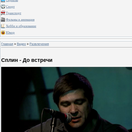
Сериалы
Спорт
Транспорт
Фильмы и анимация
Хобби и образование
Юмор
Главная
»
Видео
»
Развлечения
Сплин - До встречи