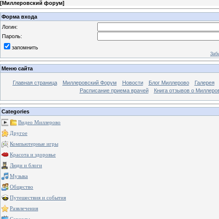
[
Миллеровский форум
]
Форма входа
Логин:
Пароль:
запомнить
Заб
Меню сайта
Главная страница
Миллеровский Форум
Новости
Блог Миллерово
Галерея
Расписание приема врачей
Книга отзывов о Миллеро
Categories
Видео Миллерово
Другое
Компьютерные игры
Красота и здоровье
Люди и блоги
Музыка
Общество
Путешествия и события
Развлечения