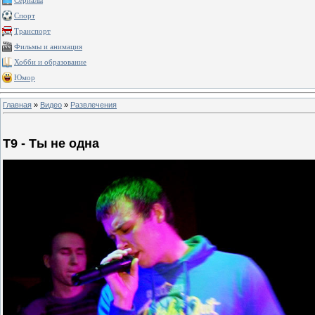
Сериалы
Спорт
Транспорт
Фильмы и анимация
Хобби и образование
Юмор
Главная
»
Видео
»
Развлечения
Т9 - Ты не одна