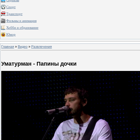
Сериалы
Спорт
Транспорт
Фильмы и анимация
Хобби и образование
Юмор
Главная
»
Видео
»
Развлечения
Уматурман - Папины дочки