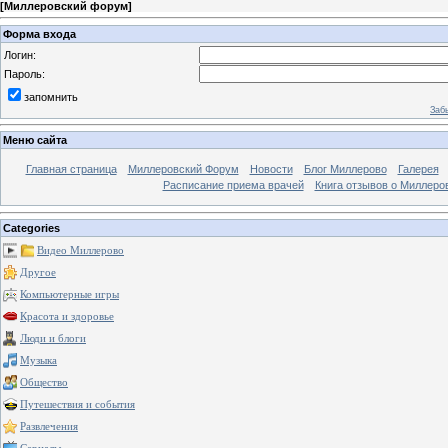
[
Миллеровский форум
]
Форма входа
Логин:
Пароль:
запомнить
Заб
Меню сайта
Главная страница
Миллеровский Форум
Новости
Блог Миллерово
Галерея
Расписание приема врачей
Книга отзывов о Миллеро
Categories
Видео Миллерово
Другое
Компьютерные игры
Красота и здоровье
Люди и блоги
Музыка
Общество
Путешествия и события
Развлечения