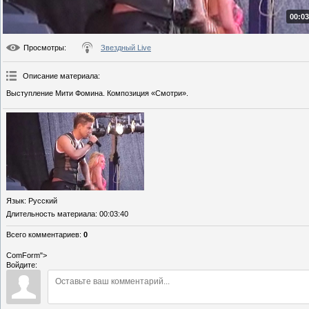
00:03
Просмотры
:
Звездный Live
Описание материала
:
Выступление Мити Фомина. Композиция «Смотри».
Язык
: Русский
Длительность материала
: 00:03:40
Всего комментариев
:
0
ComForm">
Войдите: