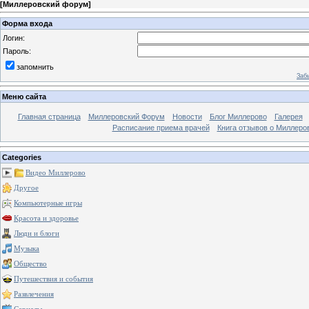
[
Миллеровский форум
]
Форма входа
Логин:
Пароль:
запомнить
Заб
Меню сайта
Главная страница
Миллеровский Форум
Новости
Блог Миллерово
Галерея
Расписание приема врачей
Книга отзывов о Миллеро
Categories
Видео Миллерово
Другое
Компьютерные игры
Красота и здоровье
Люди и блоги
Музыка
Общество
Путешествия и события
Развлечения