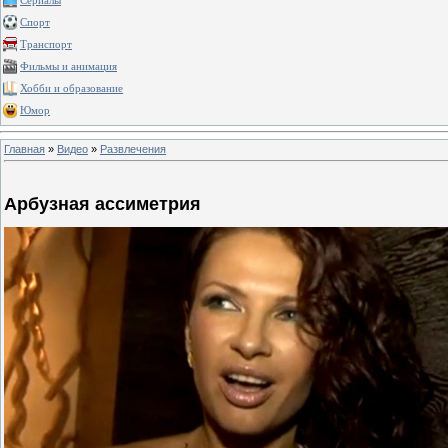
Сериалы
Спорт
Транспорт
Фильмы и анимация
Хобби и образование
Юмор
Главная
»
Видео
»
Развлечения
Арбузная ассиметрия