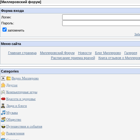
[
Миллеровский форум
]
Форма входа
Логин:
Пароль:
запомнить
Заб
Меню сайта
Главная страница
Миллеровский Форум
Новости
Блог Миллерово
Галерея
Расписание приема врачей
Книга отзывов о Миллеро
Categories
Видео Миллерово
Другое
Компьютерные игры
Красота и здоровье
Люди и блоги
Музыка
Общество
Путешествия и события
Развлечения