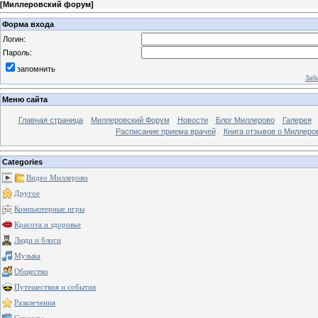
[
Миллеровский форум
]
Форма входа
Логин:
Пароль:
запомнить
Заб
Меню сайта
Главная страница
Миллеровский Форум
Новости
Блог Миллерово
Галерея
Расписание приема врачей
Книга отзывов о Миллеро
Categories
Видео Миллерово
Другое
Компьютерные игры
Красота и здоровье
Люди и блоги
Музыка
Общество
Путешествия и события
Развлечения