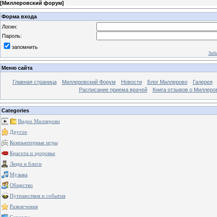
[
Миллеровский форум
]
Форма входа
Логин:
Пароль:
запомнить
Заб
Меню сайта
Главная страница
Миллеровский Форум
Новости
Блог Миллерово
Галерея
Расписание приема врачей
Книга отзывов о Миллеро
Categories
Видео Миллерово
Другое
Компьютерные игры
Красота и здоровье
Люди и блоги
Музыка
Общество
Путешествия и события
Развлечения