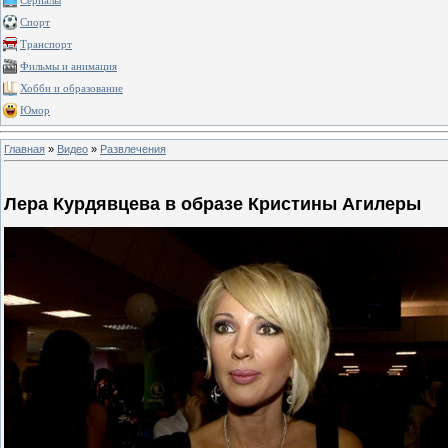
Сериалы
Спорт
Транспорт
Фильмы и анимация
Хобби и образование
Юмор
Главная
»
Видео
»
Развлечения
Лера Курдявцева в образе Кристины Агилеры