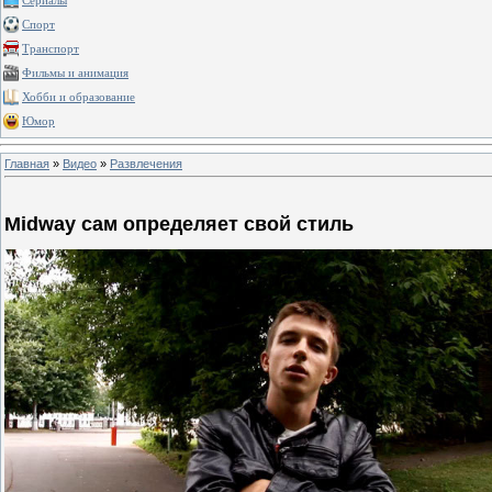
Сериалы
Спорт
Транспорт
Фильмы и анимация
Хобби и образование
Юмор
Главная
»
Видео
»
Развлечения
Midway сам определяет свой стиль