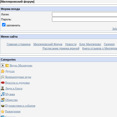
[
Миллеровский форум
]
Форма входа
Логин:
Пароль:
запомнить
Заб
Меню сайта
Главная страница
Миллеровский Форум
Новости
Блог Миллерово
Галерея
Расписание приема врачей
Книга отзывов о Миллеро
Categories
Видео Миллерово
Другое
Компьютерные игры
Красота и здоровье
Люди и блоги
Музыка
Общество
Путешествия и события
Развлечения