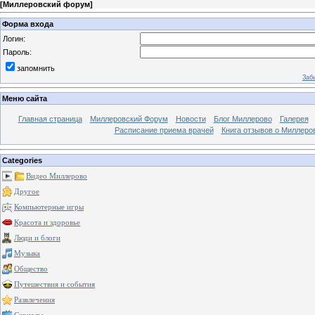
[
Миллеровский форум
]
Форма входа
Логин:
Пароль:
запомнить
Заб
Меню сайта
Главная страница
Миллеровский Форум
Новости
Блог Миллерово
Галерея
Расписание приема врачей
Книга отзывов о Миллеро
Categories
Видео Миллерово
Другое
Компьютерные игры
Красота и здоровье
Люди и блоги
Музыка
Общество
Путешествия и события
Развлечения