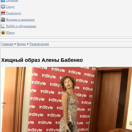
Сериалы
Спорт
Транспорт
Фильмы и анимация
Хобби и образование
Юмор
Главная
»
Видео
»
Развлечения
Хищный образ Алены Бабенко