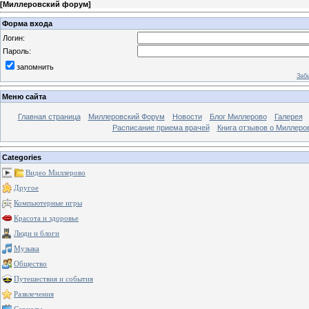
[
Миллеровский форум
]
Форма входа
Логин:
Пароль:
запомнить
Заб
Меню сайта
Главная страница
Миллеровский Форум
Новости
Блог Миллерово
Галерея
Расписание приема врачей
Книга отзывов о Миллеро
Categories
Видео Миллерово
Другое
Компьютерные игры
Красота и здоровье
Люди и блоги
Музыка
Общество
Путешествия и события
Развлечения