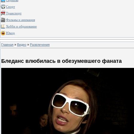
Сериалы
Спорт
Транспорт
Фильмы и анимация
Хобби и образование
Юмор
Главная
»
Видео
»
Развлечения
Бледанс влюбилась в обезумевшего фаната