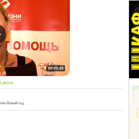
00:00:45
т звезды
тить Новый год.