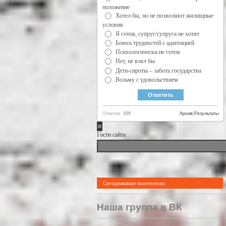
положение
Хотел бы, но не позволяют жилищные
условия
Я готов, супруг/супруга не хотят
Боюсь трудностей с адаптацией
Психологически не готов
Нет, не взял бы
Дети-сироты – забота государства
Возьму с удовольствием
Ответов:
159
Архив
|
Результаты
Гости сайта
Сегодняшние посетители:
Наша группа в ВК