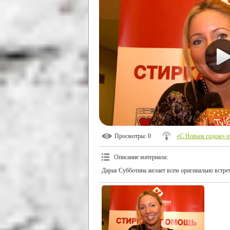
Просмотры
: 0
«С Новым годом» о
Описание материала
:
Дарья Субботина желает всем оригинально встре