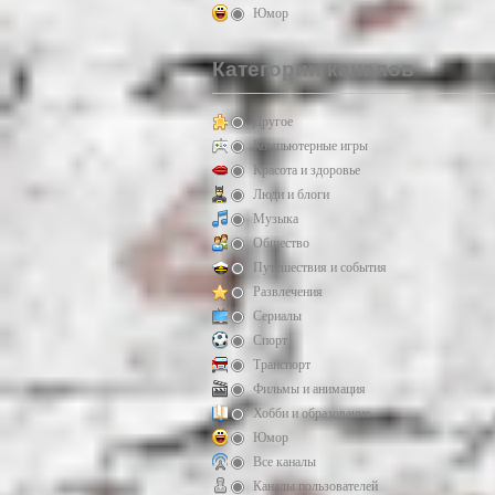
Юмор
Категории каналов
Другое
Компьютерные игры
Красота и здоровье
Люди и блоги
Музыка
Общество
Путешествия и события
Развлечения
Сериалы
Спорт
Транспорт
Фильмы и анимация
Хобби и образование
Юмор
Все каналы
Каналы пользователей