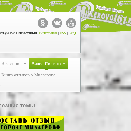
ствую Вас
Неизвестный
|
Регистрация
|
RSS
|
Вход
объявлений
Видео Портала
Книга отзывов о Миллерово
м
лезные темы