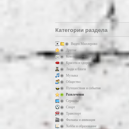
Категории раздела
Видео Миллерово
Другое
Компьютерные игры
Красота и здоровье
Люди и блоги
Музыка
Общество
Путешествия и события
Развлечения
Сериалы
Спорт
Транспорт
Фильмы и анимация
Хобби и образование