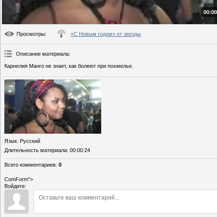
00:00
Просмотры
:
«С Новым годом» от звезды
Описание материала
:
Карнелия Манго не знает, как болеют при похмелье.
Язык
: Русский
Длительность материала
: 00:00:24
Всего комментариев
:
0
ComForm">
Войдите: