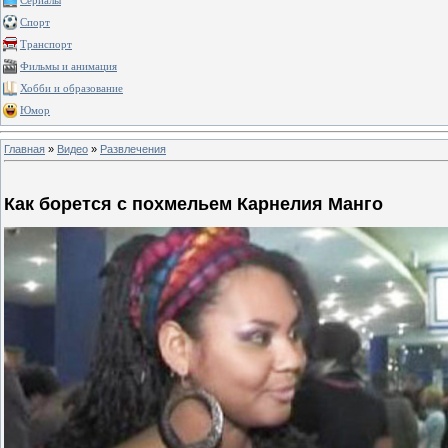
Сериалы
Спорт
Транспорт
Фильмы и анимация
Хобби и образование
Юмор
Главная
»
Видео
»
Развлечения
Как борется с похмельем Карнелия Манго