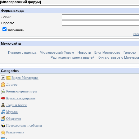
[
Миллеровский форум
]
Форма входа
Логин:
Пароль:
запомнить
Заб
Меню сайта
Главная страница
Миллеровский Форум
Новости
Блог Миллерово
Галерея
Расписание приема врачей
Книга отзывов о Миллеро
Categories
Видео Миллерово
Другое
Компьютерные игры
Красота и здоровье
Люди и блоги
Музыка
Общество
Путешествия и события
Развлечения