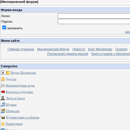
[
Миллеровский форум
]
Форма входа
Логин:
Пароль:
запомнить
Заб
Меню сайта
Главная страница
Миллеровский Форум
Новости
Блог Миллерово
Галерея
Расписание приема врачей
Книга отзывов о Миллеро
Categories
Видео Миллерово
Другое
Компьютерные игры
Красота и здоровье
Люди и блоги
Музыка
Общество
Путешествия и события
Развлечения