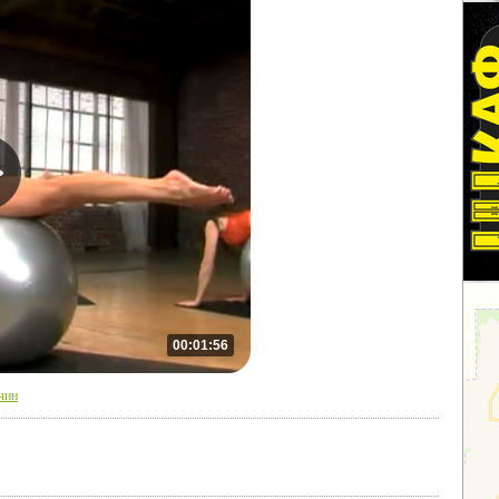
00:01:56
чин