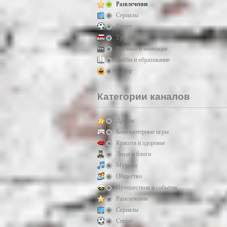
Развлечения
Сериалы
Спорт
Транспорт
Фильмы и анимация
Хобби и образование
Юмор
Категории каналов
Другое
Компьютерные игры
Красота и здоровье
Люди и блоги
Музыка
Общество
Путешествия и события
Развлечения
Сериалы
Спорт