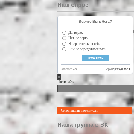
Наш опрос
Верите Вы в бога?
Да, верю.
Нет, не верю.
Я верю только в себя
Еще не определился/лась.
Ответов:
224
Архив
|
Результаты
Гости сайта
Сегодняшние посетители:
Наша группа в ВК