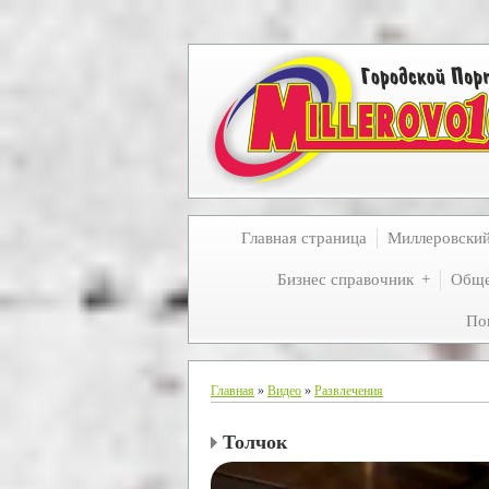
Главная страница
Миллеровски
Бизнес справочник
Обще
По
Главная
»
Видео
»
Развлечения
Толчок