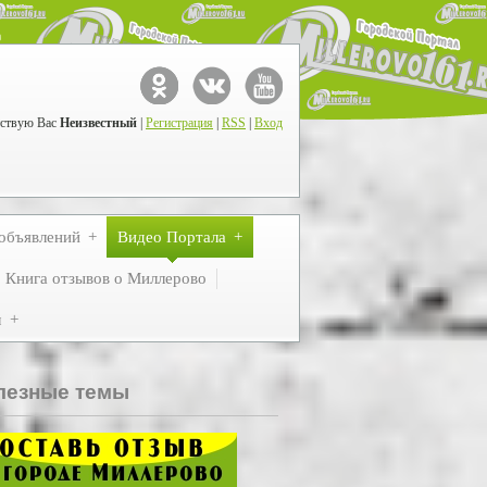
ствую Вас
Неизвестный
|
Регистрация
|
RSS
|
Вход
объявлений
Видео Портала
Книга отзывов о Миллерово
м
лезные темы