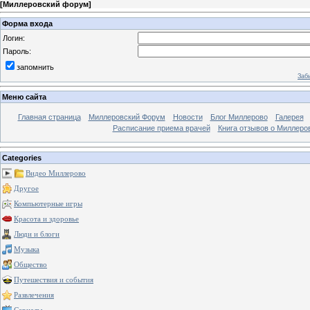
[
Миллеровский форум
]
Форма входа
Логин:
Пароль:
запомнить
Заб
Меню сайта
Главная страница
Миллеровский Форум
Новости
Блог Миллерово
Галерея
Расписание приема врачей
Книга отзывов о Миллеро
Categories
Видео Миллерово
Другое
Компьютерные игры
Красота и здоровье
Люди и блоги
Музыка
Общество
Путешествия и события
Развлечения