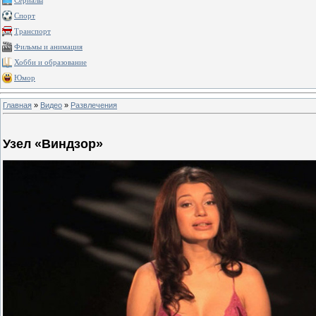
Сериалы
Спорт
Транспорт
Фильмы и анимация
Хобби и образование
Юмор
Главная
»
Видео
»
Развлечения
Узел «Виндзор»