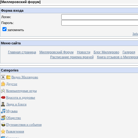
[
Миллеровский форум
]
Форма входа
Логин:
Пароль:
запомнить
Заб
Меню сайта
Главная страница
Миллеровский Форум
Новости
Блог Миллерово
Галерея
Расписание приема врачей
Книга отзывов о Миллеро
Categories
Видео Миллерово
Другое
Компьютерные игры
Красота и здоровье
Люди и блоги
Музыка
Общество
Путешествия и события
Развлечения