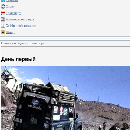
Сериалы
Спорт
Транспорт
Фильмы и анимация
Хобби и образование
Юмор
Главная
»
Видео
»
Транспорт
День первый