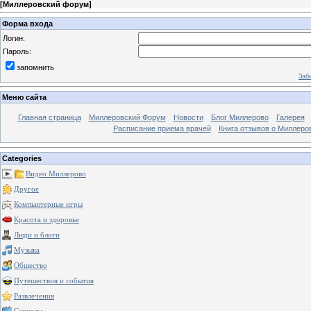
[
Миллеровский форум
]
Форма входа
Логин:
Пароль:
запомнить
Заб
Меню сайта
Главная страница
Миллеровский Форум
Новости
Блог Миллерово
Галерея
Расписание приема врачей
Книга отзывов о Миллеро
Categories
Видео Миллерово
Другое
Компьютерные игры
Красота и здоровье
Люди и блоги
Музыка
Общество
Путешествия и события
Развлечения