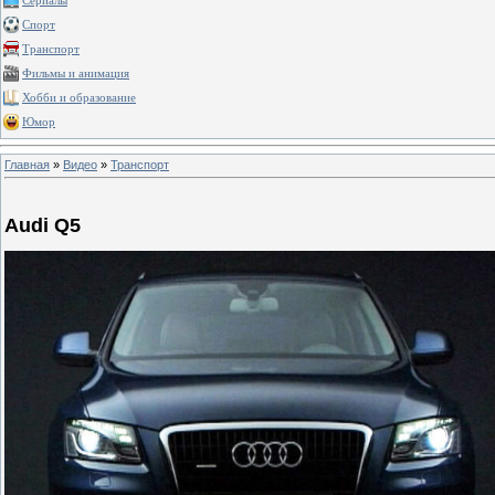
Сериалы
Спорт
Транспорт
Фильмы и анимация
Хобби и образование
Юмор
Главная
»
Видео
»
Транспорт
Audi Q5