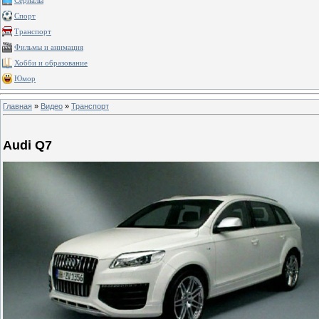
Сериалы
Спорт
Транспорт
Фильмы и анимация
Хобби и образование
Юмор
Главная
»
Видео
»
Транспорт
Audi Q7