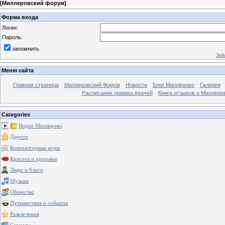
[
Миллеровский форум
]
Форма входа
Логин:
Пароль:
запомнить
Заб
Меню сайта
Главная страница
Миллеровский Форум
Новости
Блог Миллерово
Галерея
Расписание приема врачей
Книга отзывов о Миллеро
Categories
Видео Миллерово
Другое
Компьютерные игры
Красота и здоровье
Люди и блоги
Музыка
Общество
Путешествия и события
Развлечения