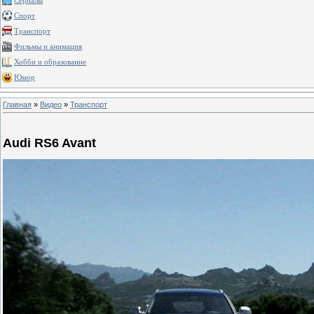
Сериалы
Спорт
Транспорт
Фильмы и анимация
Хобби и образование
Юмор
Главная
»
Видео
»
Транспорт
Audi RS6 Avant