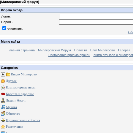
[
Миллеровский форум
]
Форма входа
Логин:
Пароль:
запомнить
Заб
Меню сайта
Главная страница
Миллеровский Форум
Новости
Блог Миллерово
Галерея
Расписание приема врачей
Книга отзывов о Миллеро
Categories
Видео Миллерово
Другое
Компьютерные игры
Красота и здоровье
Люди и блоги
Музыка
Общество
Путешествия и события
Развлечения