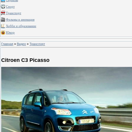
Сериалы
Спорт
Транспорт
Фильмы и анимация
Хобби и образование
Юмор
Главная
»
Видео
»
Транспорт
Citroen C3 Picasso