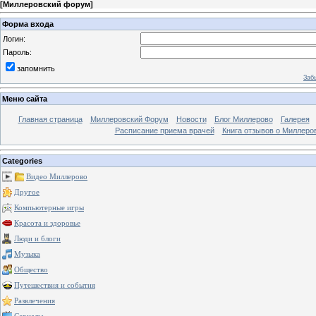
[
Миллеровский форум
]
Форма входа
Логин:
Пароль:
запомнить
Заб
Меню сайта
Главная страница
Миллеровский Форум
Новости
Блог Миллерово
Галерея
Расписание приема врачей
Книга отзывов о Миллеро
Categories
Видео Миллерово
Другое
Компьютерные игры
Красота и здоровье
Люди и блоги
Музыка
Общество
Путешествия и события
Развлечения