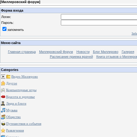
[
Миллеровский форум
]
Форма входа
Логин:
Пароль:
запомнить
Заб
Меню сайта
Главная страница
Миллеровский Форум
Новости
Блог Миллерово
Галерея
Расписание приема врачей
Книга отзывов о Миллеро
Categories
Видео Миллерово
Другое
Компьютерные игры
Красота и здоровье
Люди и блоги
Музыка
Общество
Путешествия и события
Развлечения