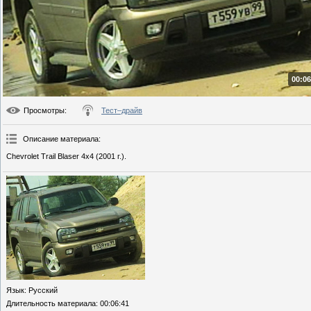
00:06
Просмотры
:
Тест–драйв
Описание материала
:
Chevrolet Trail Blaser 4x4 (2001 г.).
Язык
: Русский
Длительность материала
: 00:06:41