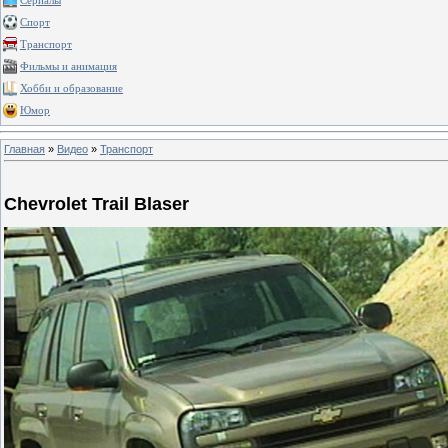
Сериалы
Спорт
Транспорт
Фильмы и анимация
Хобби и образование
Юмор
Главная
»
Видео
»
Транспорт
Chevrolet Trail Blaser