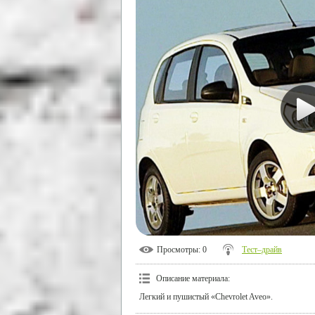
Просмотры
: 0
Тест–драйв
Описание материала
:
Легкий и пушистый «Chevrolet Aveo».