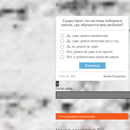
Наш опрос
Существует ли система поборов в
школе, где обучается ваш ребёнок?
Да, сдаю деньги ежемесячно
Да, сдаю деньги несколько раз в год
Да, но деньги не сдаю
Нет, деньги не сдаю и не просят
Нет, я добровольно помогаю школе
Ответов:
123
Архив
|
Результаты
Гости сайта
Сегодняшние посетители: