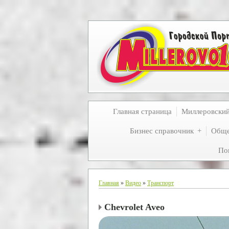
Главная страница
Миллеровски
Бизнес справочник
Обще
По
Главная
»
Видео
»
Транспорт
Chevrolet Aveo