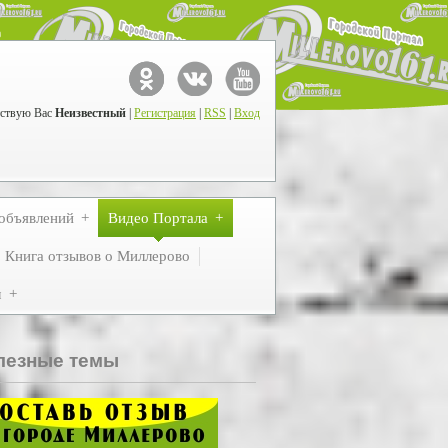
ствую Вас
Неизвестный
|
Регистрация
|
RSS
|
Вход
объявлений
Видео Портала
Книга отзывов о Миллерово
м
лезные темы