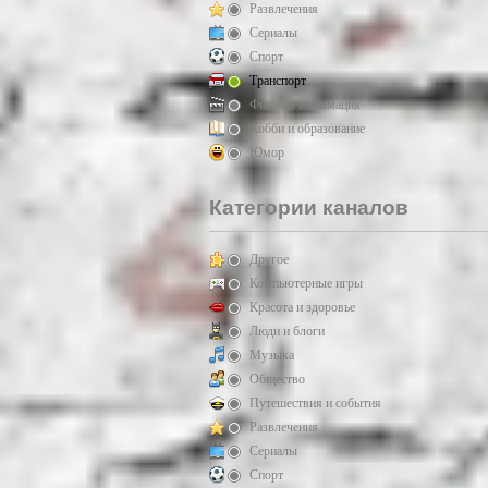
Развлечения
Сериалы
Спорт
Транспорт
Фильмы и анимация
Хобби и образование
Юмор
Категории каналов
Другое
Компьютерные игры
Красота и здоровье
Люди и блоги
Музыка
Общество
Путешествия и события
Развлечения
Сериалы
Спорт