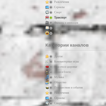
Развлечения
Сериалы
Спорт
Транспорт
Фильмы и анимация
Хобби и образование
Юмор
Категории каналов
Другое
Компьютерные игры
Красота и здоровье
Люди и блоги
Музыка
Общество
Путешествия и события
Развлечения
Сериалы
Спорт