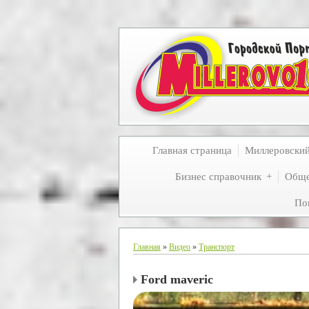
Главная страница
Миллеровски
Бизнес справочник
Обще
По
Главная
»
Видео
»
Транспорт
Ford maveric