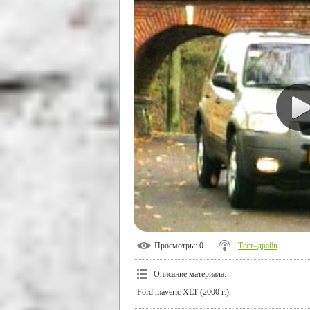
Просмотры
: 0
Тест–драйв
Описание материала
:
Ford maveric XLT (2000 г.).