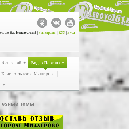
ствую Вас
Неизвестный
|
Регистрация
|
RSS
|
Вход
объявлений
Видео Портала
Книга отзывов о Миллерово
м
лезные темы