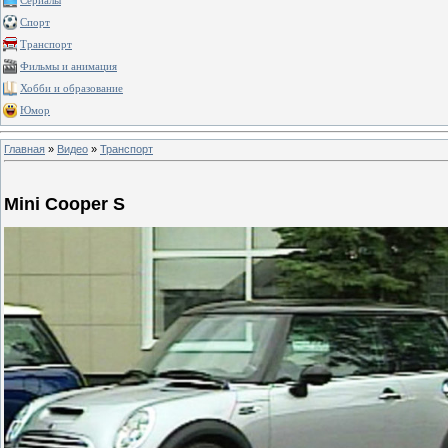
Сериалы
Спорт
Транспорт
Фильмы и анимация
Хобби и образование
Юмор
Главная
»
Видео
»
Транспорт
Mini Cooper S