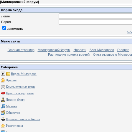
[
Миллеровский форум
]
Форма входа
Логин:
Пароль:
запомнить
Заб
Меню сайта
Главная страница
Миллеровский Форум
Новости
Блог Миллерово
Галерея
Расписание приема врачей
Книга отзывов о Миллеро
Categories
Видео Миллерово
Другое
Компьютерные игры
Красота и здоровье
Люди и блоги
Музыка
Общество
Путешествия и события
Развлечения